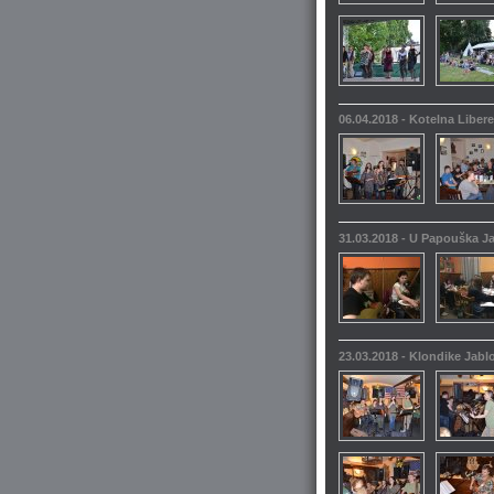
06.04.2018 - Kotelna Liber
31.03.2018 - U Papouška 
23.03.2018 - Klondike Jabl