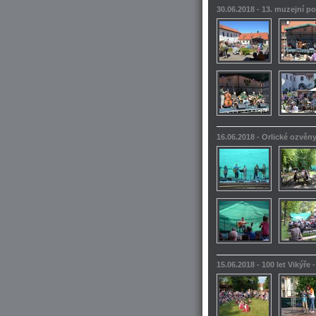
30.06.2018 - 13. muzejní po
16.06.2018 - Orlické ozvěn
15.06.2018 - 100 let Vikýře