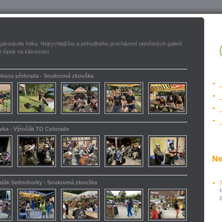
 jakoukoliv fotku. Nejrychlejšího a pohodlného procházení otevřených galerií
 šipek na klávesnici.
 Nisou přehrada - Soukromá zkouška
ovka - Výročák TO Colorado
Ne
kalák Sedmihorky - Soukromá zkouška