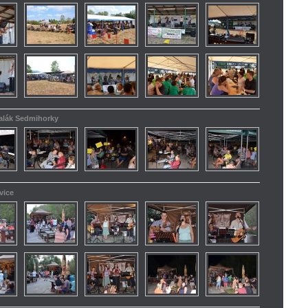
kalák Sedmihorky
vice