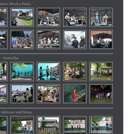
tlach Jílové u Prahy
y - Dobruška
 - Jablonec nad Nisou