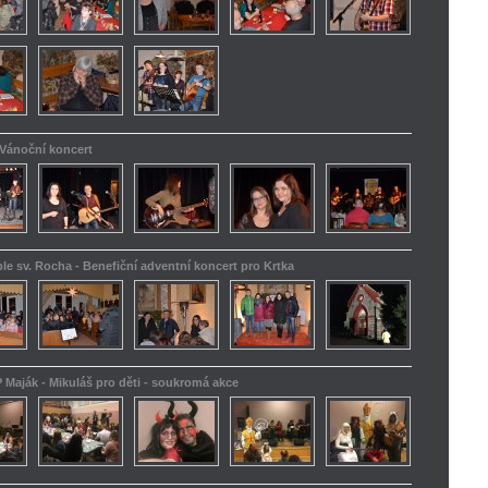
 Vánoční koncert
le sv. Rocha - Benefiční adventní koncert pro Krtka
 Maják - Mikuláš pro děti - soukromá akce