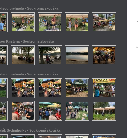
 Nisou přehrada - Soukromá zkouška
S
isou Kristýna - Soukromá zkouška
 Nisou přehrada - Soukromá zkouška
kalák Sedmihorky - Soukromá zkouška