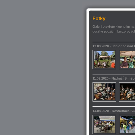
Fotky
Galerii otevřete klepnutím na
docílíte použitím kurzorových
13.09.2020 - Jablonec nad
11.09.2020 - Nádraží Smrž
14.08.2020 - Restaurace S