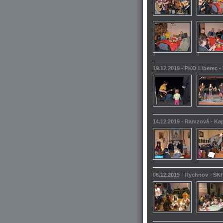
19.12.2019 - PKO Liberec -
14.12.2019 - Ramzová - Kap
06.12.2019 - Rychnov - SKP