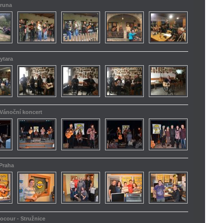
truna
ytara
 Vánoční koncert
 Praha
kocour - Stružnice