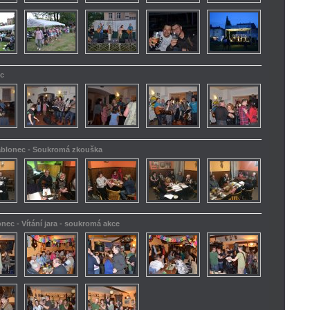
ec
Jablonec - Soukromá zkouška
onec - Vítání jara - soukromá akce