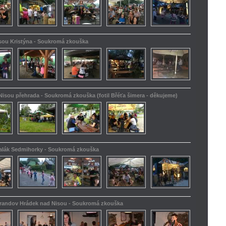
isou Kristýna - Soukromá zkouška
Nisou přehrada - Soukromá zkouška (fotil Břéťa šimera - děkujeme)
kalák Sedmihorky - Soukromá zkouška
Barandov Hrádek nad Nisou - Soukromá zkouška