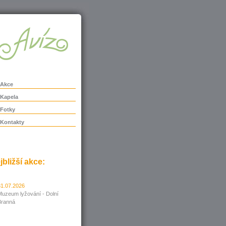
Akce
Kapela
Fotky
Kontakty
jbližší akce:
31.07.2026
Muzeum lyžování - Dolní
Branná