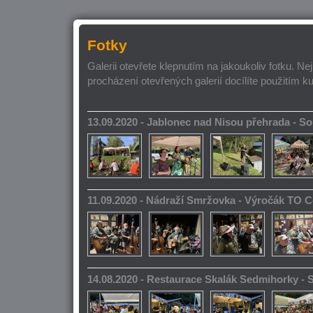
Fotky
Galerii otevřete klepnutím na jakoukoliv fotku. Ne
procházení otevřených galerií docílíte použitím k
13.09.2020 - Jablonec nad Nisou přehrada - 
11.09.2020 - Nádraží Smržovka - Výročák TO 
14.08.2020 - Restaurace Skalák Sedmihorky -