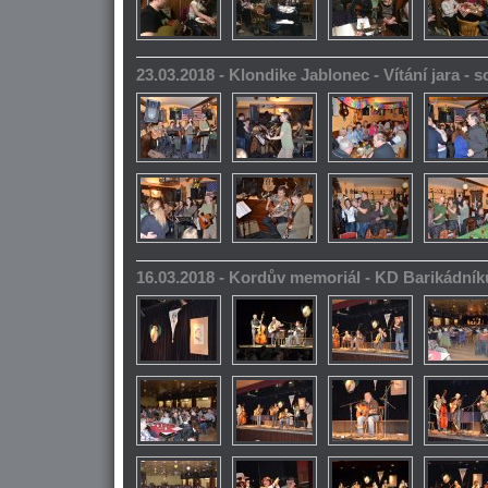
23.03.2018 - Klondike Jablonec - Vítání jara -
16.03.2018 - Kordův memoriál - KD Barikádník