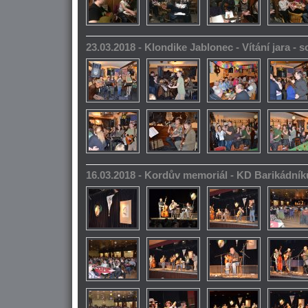
23.03.2018 - Klondike Jablonec - Vítání jara -
16.03.2018 - Kordův memoriál - KD Barikádník