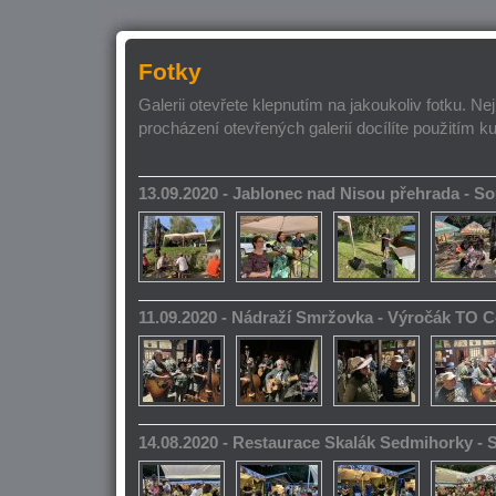
Fotky
Galerii otevřete klepnutím na jakoukoliv fotku. Ne
procházení otevřených galerií docílíte použitím k
13.09.2020 - Jablonec nad Nisou přehrada - 
11.09.2020 - Nádraží Smržovka - Výročák TO 
14.08.2020 - Restaurace Skalák Sedmihorky -