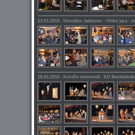
23.03.2018 - Klondike Jablonec - Vítání jara -
16.03.2018 - Kordův memoriál - KD Barikádník