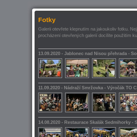
Fotky
Galerii otevřete klepnutím na jakoukoliv fotku. Ne
procházení otevřených galerií docílíte použitím k
13.09.2020 - Jablonec nad Nisou přehrada - 
11.09.2020 - Nádraží Smržovka - Výročák TO 
14.08.2020 - Restaurace Skalák Sedmihorky -