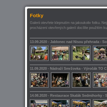
Fotky
Galerii otevřete klepnutím na jakoukoliv fotku. Ne
procházení otevřených galerií docílíte použitím k
13.09.2020 - Jablonec nad Nisou přehrada - 
11.09.2020 - Nádraží Smržovka - Výročák TO 
14.08.2020 - Restaurace Skalák Sedmihorky -