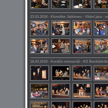
23.03.2018 - Klondike Jablonec - Vítání jara -
16.03.2018 - Kordův memoriál - KD Barikádník