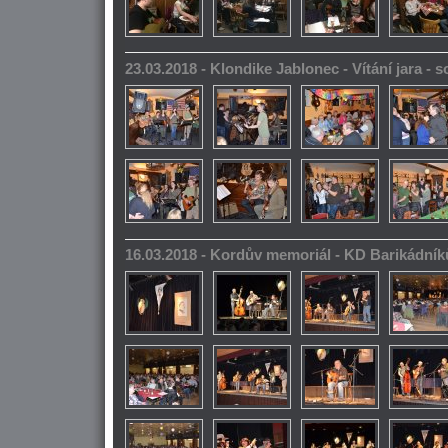
23.03.2018 - Klondike Jablonec - Vítání jara -
16.03.2018 - Kordův memoriál - KD Barikádník