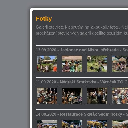
Fotky
Galerii otevřete klepnutím na jakoukoliv fotku. Ne
procházení otevřených galerií docílíte použitím k
13.09.2020 - Jablonec nad Nisou přehrada - 
11.09.2020 - Nádraží Smržovka - Výročák TO 
14.08.2020 - Restaurace Skalák Sedmihorky -