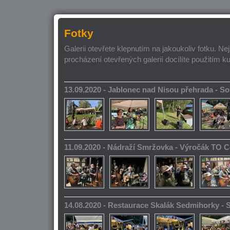
Fotky
Galerii otevřete klepnutím na jakoukoliv fotku. Ne
procházení otevřených galerií docílíte použitím k
13.09.2020 - Jablonec nad Nisou přehrada - 
11.09.2020 - Nádraží Smržovka - Výročák TO 
14.08.2020 - Restaurace Skalák Sedmihorky -