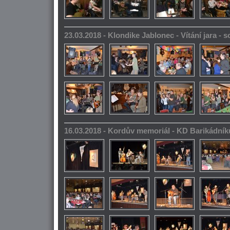
23.03.2018 - Klondike Jablonec - Vítání jara -
16.03.2018 - Kordův memoriál - KD Barikádník