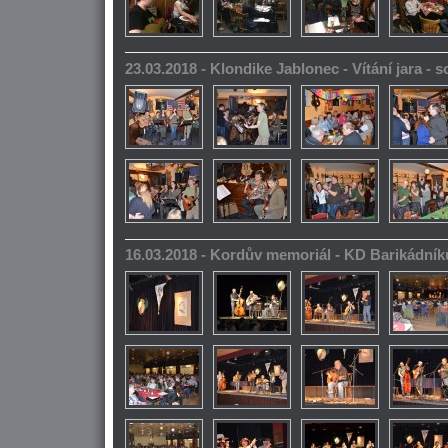
23.03.2018 - Klondike Jablonec - Vítání jara -
16.03.2018 - Kordův memoriál - KD Barikádník