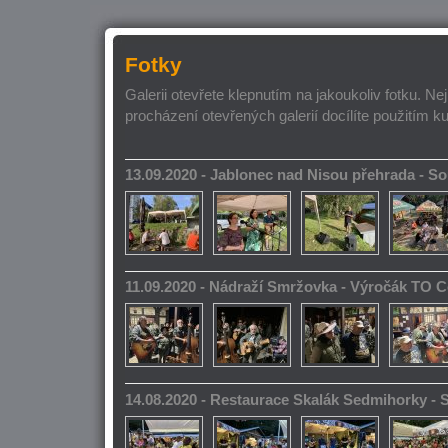
Fotky
Galerii otevřete klepnutím na jakoukoliv fotku. Ne
procházení otevřených galerií docílíte použitím k
13.09.2020 - Jablonec nad Nisou přehrada - 
11.09.2020 - Nádraží Smržovka - Výročák TO 
14.08.2020 - Restaurace Skalák Sedmihorky -