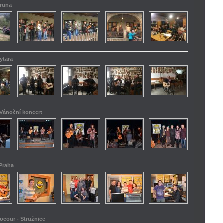
truna
ytara
 Vánoční koncert
 Praha
kocour - Stružnice