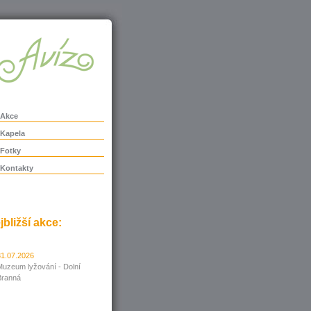
Akce
Kapela
Fotky
Kontakty
jbližší akce:
31.07.2026
Muzeum lyžování - Dolní
Branná