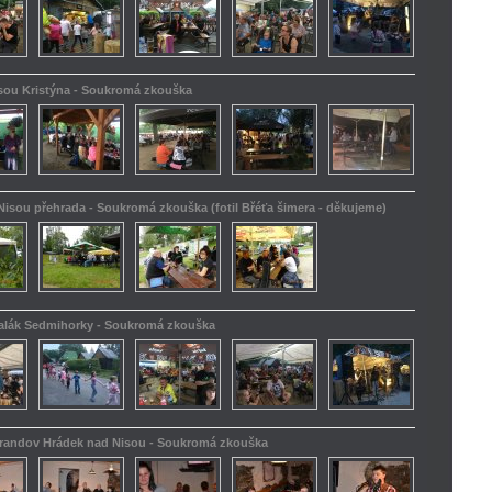
isou Kristýna - Soukromá zkouška
Nisou přehrada - Soukromá zkouška (fotil Břéťa šimera - děkujeme)
kalák Sedmihorky - Soukromá zkouška
Barandov Hrádek nad Nisou - Soukromá zkouška