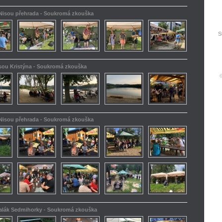
 Nisou přehrada - Soukromá zkouška
S
isou Kristýna - Soukromá zkouška
 Nisou přehrada - Soukromá zkouška
kalák Sedmihorky - Soukromá zkouška