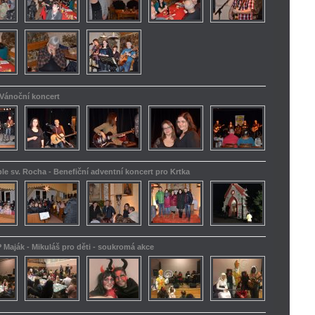
 Vánoční koncert
le sv. Rocha - Benefiční adventní koncert pro Krtka
 Maják - Mikuláš pro děti - soukromá akce