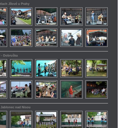
tlach Jílové u Prahy
y - Dobruška
 - Jablonec nad Nisou