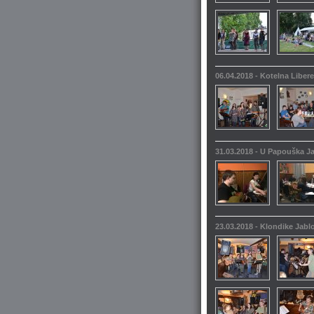
06.04.2018 - Kotelna Liber
31.03.2018 - U Papouška 
23.03.2018 - Klondike Jabl