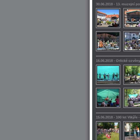
30.06.2018 - 13. muzejní po
16.06.2018 - Orlické ozvěn
15.06.2018 - 100 let Vikýře