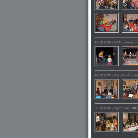
19.12.2019 - PKO Liberec -
14.12.2019 - Ramzová - Kap
06.12.2019 - Rychnov - SKP