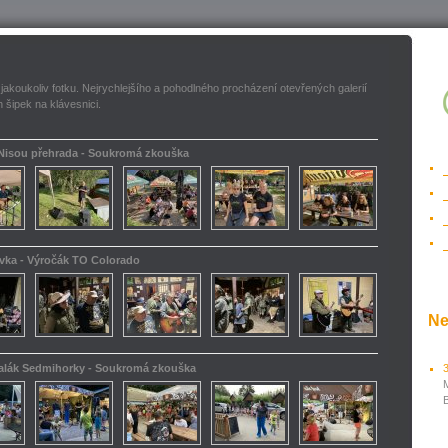
 jakoukoliv fotku. Nejrychlejšího a pohodlného procházení otevřených galerií
 šipek na klávesnici.
 Nisou přehrada - Soukromá zkouška
ovka - Výročák TO Colorado
Ne
kalák Sedmihorky - Soukromá zkouška