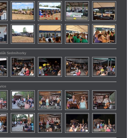
kalák Sedmihorky
vice