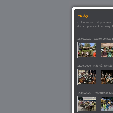
Fotky
Galerii otevřete klepnutím na
docílíte použitím kurzorových
13.09.2020 - Jablonec nad
11.09.2020 - Nádraží Smrž
14.08.2020 - Restaurace S