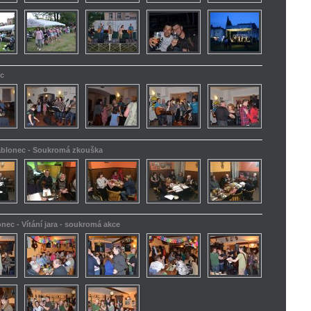
ec
Jablonec - Soukromá zkouška
onec - Vítání jara - soukromá akce