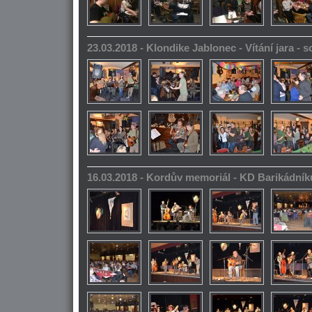
23.03.2018 - Klondike Jablonec - Vítání jara -
16.03.2018 - Kordův memoriál - KD Barikádník