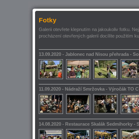
Fotky
Galerii otevřete klepnutím na jakoukoliv fotku. Ne
procházení otevřených galerií docílíte použitím k
13.09.2020 - Jablonec nad Nisou přehrada - 
11.09.2020 - Nádraží Smržovka - Výročák TO 
14.08.2020 - Restaurace Skalák Sedmihorky -