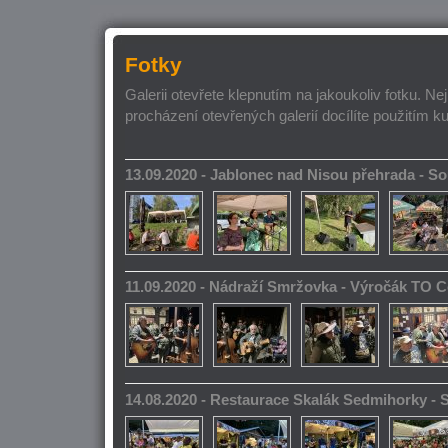
Fotky
Galerii otevřete klepnutím na jakoukoliv fotku. Ne
procházení otevřených galerií docílíte použitím k
13.09.2020 - Jablonec nad Nisou přehrada - 
11.09.2020 - Nádraží Smržovka - Výročák TO 
14.08.2020 - Restaurace Skalák Sedmihorky -