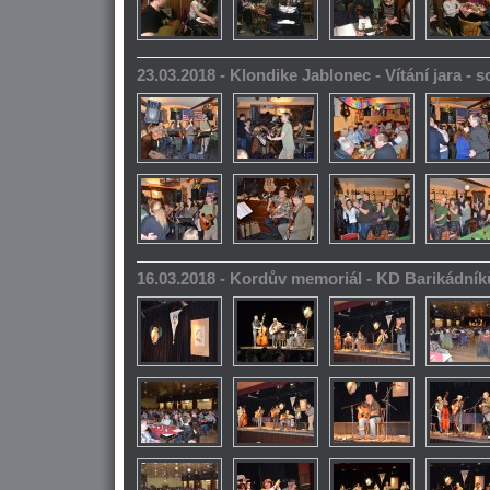
23.03.2018 - Klondike Jablonec - Vítání jara -
16.03.2018 - Kordův memoriál - KD Barikádník