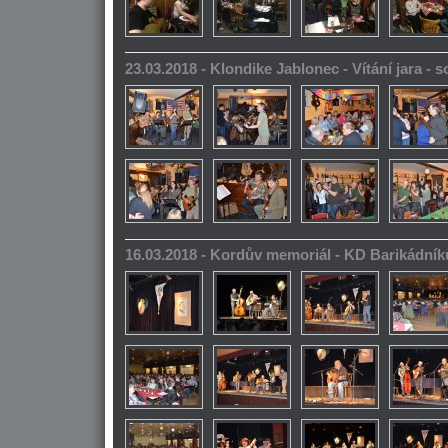
23.03.2018 - Klondike Jablonec - Vítání jara -
16.03.2018 - Kordův memoriál - KD Barikádník