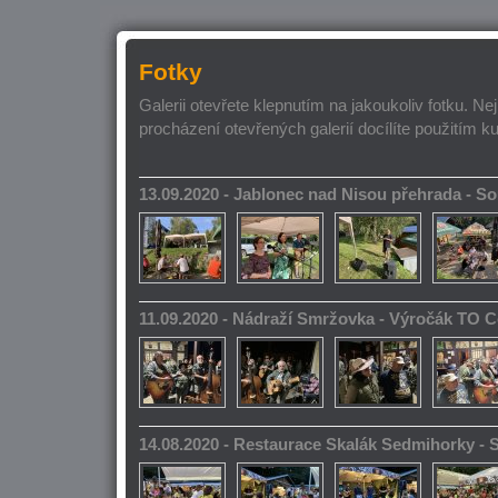
Fotky
Galerii otevřete klepnutím na jakoukoliv fotku. Ne
procházení otevřených galerií docílíte použitím k
13.09.2020 - Jablonec nad Nisou přehrada - 
11.09.2020 - Nádraží Smržovka - Výročák TO 
14.08.2020 - Restaurace Skalák Sedmihorky -