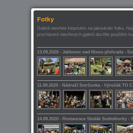
Fotky
Galerii otevřete klepnutím na jakoukoliv fotku. Ne
procházení otevřených galerií docílíte použitím k
13.09.2020 - Jablonec nad Nisou přehrada - 
11.09.2020 - Nádraží Smržovka - Výročák TO 
14.08.2020 - Restaurace Skalák Sedmihorky -