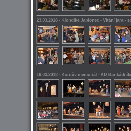
23.03.2018 - Klondike Jablonec - Vítání jara -
16.03.2018 - Kordův memoriál - KD Barikádník