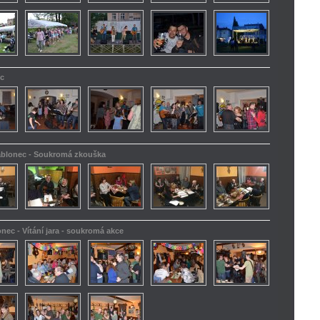
ec
Jablonec - Soukromá zkouška
onec - Vítání jara - soukromá akce