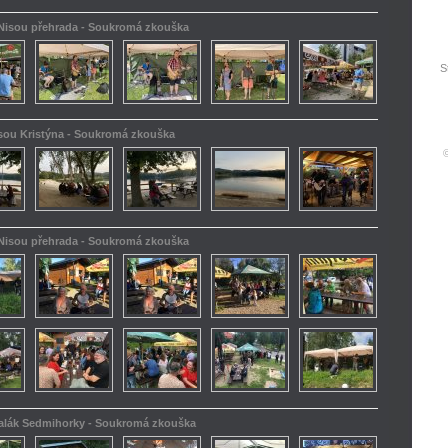
 Nisou přehrada - Soukromá zkouška
S
isou Kristýna - Soukromá zkouška
 Nisou přehrada - Soukromá zkouška
kalák Sedmihorky - Soukromá zkouška