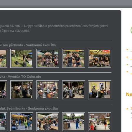
 jakoukoliv fotku. Nejrychlejšího a pohodlného procházení otevřených galerií
 šipek na klávesnici.
 Nisou přehrada - Soukromá zkouška
ovka - Výročák TO Colorado
Ne
kalák Sedmihorky - Soukromá zkouška