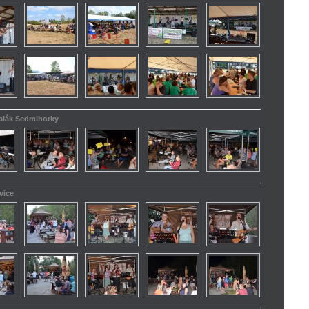
kalák Sedmihorky
vice