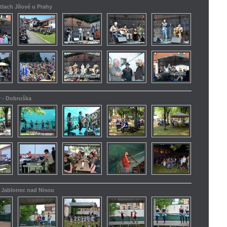
tlach Jílové u Prahy
y - Dobruška
 - Jablonec nad Nisou