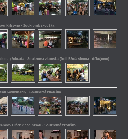
isou Kristýna - Soukromá zkouška
Nisou přehrada - Soukromá zkouška (fotil Břéťa šimera - děkujeme)
kalák Sedmihorky - Soukromá zkouška
Barandov Hrádek nad Nisou - Soukromá zkouška