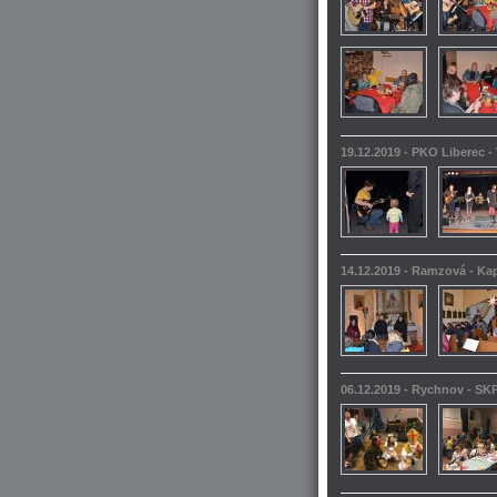
19.12.2019 - PKO Liberec -
14.12.2019 - Ramzová - Kap
06.12.2019 - Rychnov - SKP