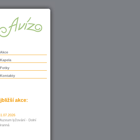
Akce
Kapela
Fotky
Kontakty
jbližší akce:
31.07.2026
Muzeum lyžování - Dolní
Branná