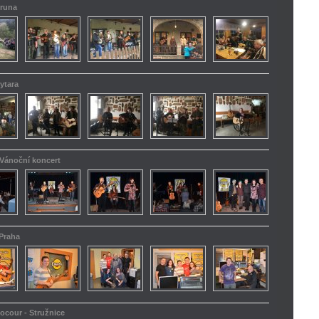
truna
ytara
 Vánoční koncert
 Praha
kocour - Stružnice