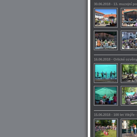
30.06.2018 - 13. muzejní po
16.06.2018 - Orlické ozvěn
15.06.2018 - 100 let Vikýře