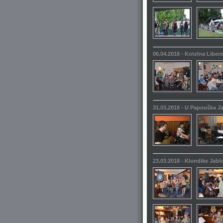
06.04.2018 - Kotelna Liber
31.03.2018 - U Papouška 
23.03.2018 - Klondike Jabl