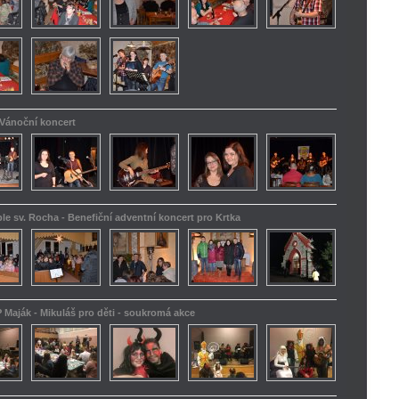
 Vánoční koncert
le sv. Rocha - Benefiční adventní koncert pro Krtka
 Maják - Mikuláš pro děti - soukromá akce