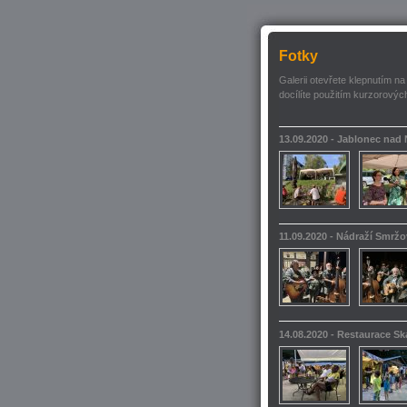
Fotky
Galerii otevřete klepnutím na
docílíte použitím kurzorových
13.09.2020 - Jablonec nad
11.09.2020 - Nádraží Smrž
14.08.2020 - Restaurace S