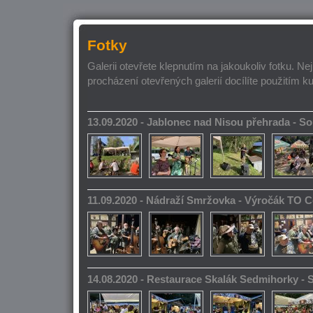
Fotky
Galerii otevřete klepnutím na jakoukoliv fotku. Ne
procházení otevřených galerií docílíte použitím k
13.09.2020 - Jablonec nad Nisou přehrada - 
11.09.2020 - Nádraží Smržovka - Výročák TO 
14.08.2020 - Restaurace Skalák Sedmihorky -