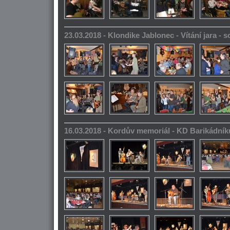
23.03.2018 - Klondike Jablonec - Vítání jara -
16.03.2018 - Kordův memoriál - KD Barikádník