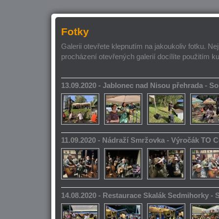
Fotky
Galerii otevřete klepnutím na jakoukoliv fotku. Ne
procházení otevřených galerií docílíte použitím k
13.09.2020 - Jablonec nad Nisou přehrada - 
11.09.2020 - Nádraží Smržovka - Výročák TO 
14.08.2020 - Restaurace Skalák Sedmihorky -