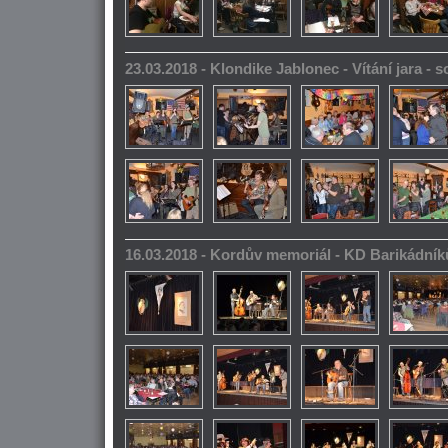
23.03.2018 - Klondike Jablonec - Vítání jara -
16.03.2018 - Kordův memoriál - KD Barikádník