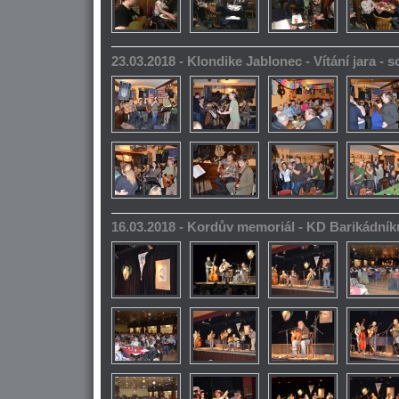
23.03.2018 - Klondike Jablonec - Vítání jara -
16.03.2018 - Kordův memoriál - KD Barikádník