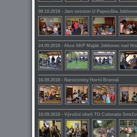
08.10.2016 - Jam session U Papouška Jablone
24.09.2016 - Akce SKP Maják Jablonec nad Ni
16.09.2016 - Narozeniny Horní Branná
10.09.2016 - Výroční oheň TO Colorado Smrž