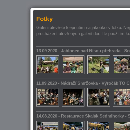
Fotky
Galerii otevřete klepnutím na jakoukoliv fotku. Ne
procházení otevřených galerií docílíte použitím k
13.09.2020 - Jablonec nad Nisou přehrada - 
11.09.2020 - Nádraží Smržovka - Výročák TO 
14.08.2020 - Restaurace Skalák Sedmihorky -