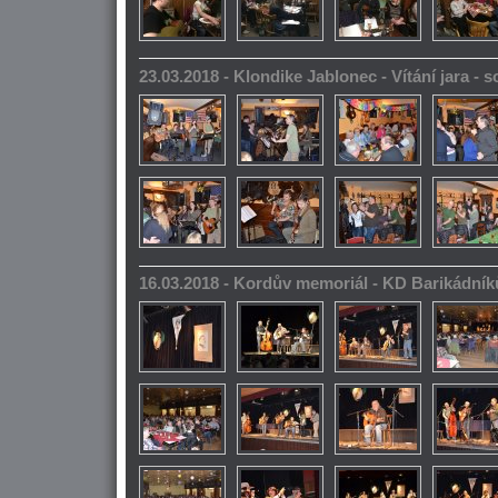
23.03.2018 - Klondike Jablonec - Vítání jara -
16.03.2018 - Kordův memoriál - KD Barikádník