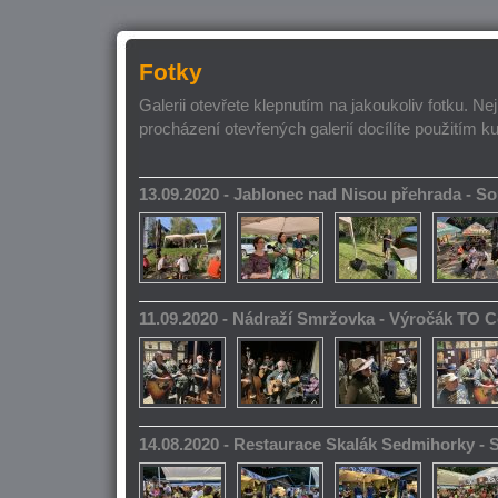
Fotky
Galerii otevřete klepnutím na jakoukoliv fotku. Ne
procházení otevřených galerií docílíte použitím k
13.09.2020 - Jablonec nad Nisou přehrada - 
11.09.2020 - Nádraží Smržovka - Výročák TO 
14.08.2020 - Restaurace Skalák Sedmihorky -