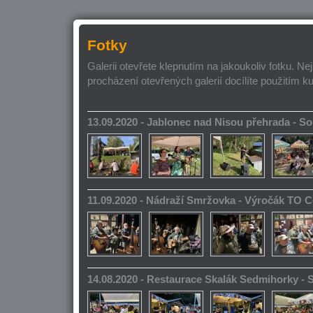
Fotky
Galerii otevřete klepnutím na jakoukoliv fotku. Ne
procházení otevřených galerií docílíte použitím k
13.09.2020 - Jablonec nad Nisou přehrada - 
11.09.2020 - Nádraží Smržovka - Výročák TO 
14.08.2020 - Restaurace Skalák Sedmihorky -