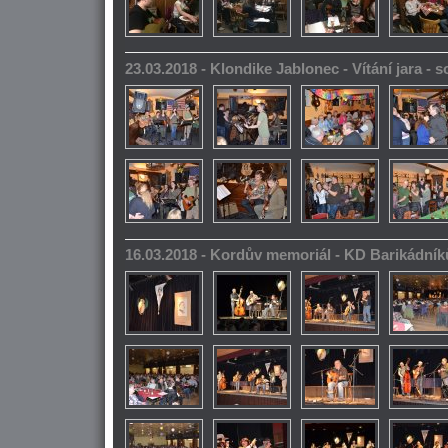
23.03.2018 - Klondike Jablonec - Vítání jara -
16.03.2018 - Kordův memoriál - KD Barikádník