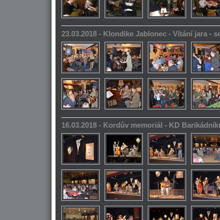
23.03.2018 - Klondike Jablonec - Vítání jara -
16.03.2018 - Kordův memoriál - KD Barikádník