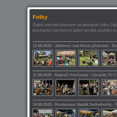
Fotky
Galerii otevřete klepnutím na jakoukoliv fotku. Ne
procházení otevřených galerií docílíte použitím k
13.09.2020 - Jablonec nad Nisou přehrada - 
11.09.2020 - Nádraží Smržovka - Výročák TO 
14.08.2020 - Restaurace Skalák Sedmihorky -