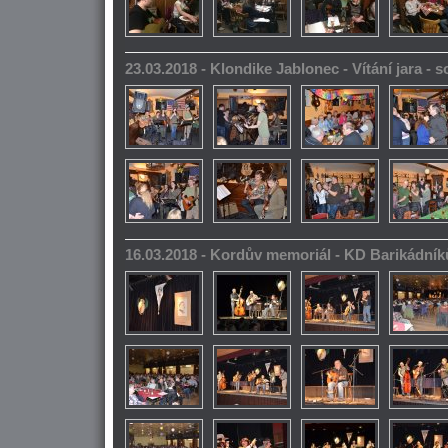
23.03.2018 - Klondike Jablonec - Vítání jara -
16.03.2018 - Kordův memoriál - KD Barikádník