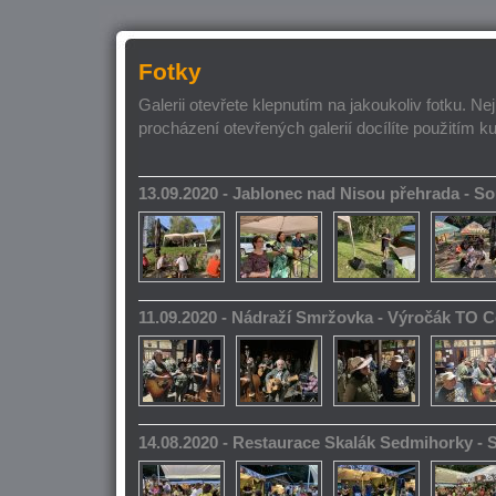
Fotky
Galerii otevřete klepnutím na jakoukoliv fotku. Ne
procházení otevřených galerií docílíte použitím k
13.09.2020 - Jablonec nad Nisou přehrada - 
11.09.2020 - Nádraží Smržovka - Výročák TO 
14.08.2020 - Restaurace Skalák Sedmihorky -