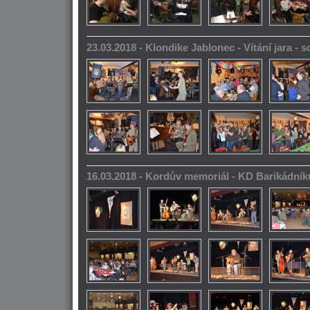
23.03.2018 - Klondike Jablonec - Vítání jara -
16.03.2018 - Kordův memoriál - KD Barikádník