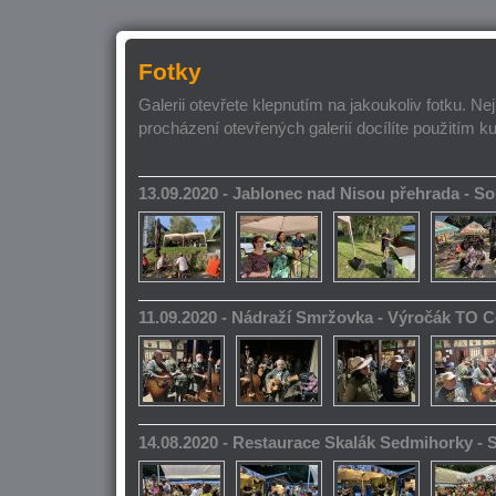
Fotky
Galerii otevřete klepnutím na jakoukoliv fotku. Ne
procházení otevřených galerií docílíte použitím k
13.09.2020 - Jablonec nad Nisou přehrada - 
11.09.2020 - Nádraží Smržovka - Výročák TO 
14.08.2020 - Restaurace Skalák Sedmihorky -