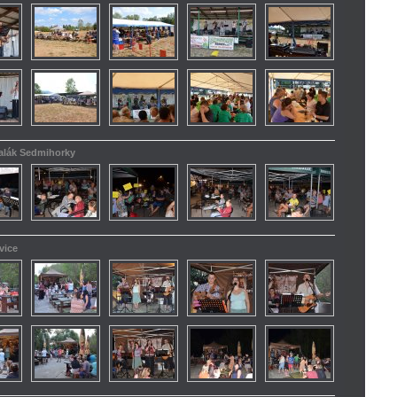
kalák Sedmihorky
vice