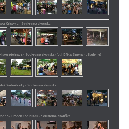
isou Kristýna - Soukromá zkouška
Nisou přehrada - Soukromá zkouška (fotil Břéťa šimera - děkujeme)
kalák Sedmihorky - Soukromá zkouška
Barandov Hrádek nad Nisou - Soukromá zkouška