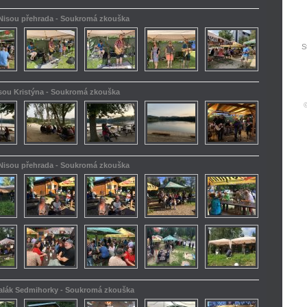
 Nisou přehrada - Soukromá zkouška
S
isou Kristýna - Soukromá zkouška
 Nisou přehrada - Soukromá zkouška
kalák Sedmihorky - Soukromá zkouška