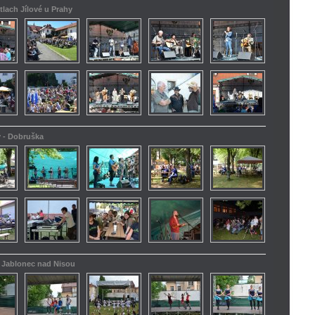
tlach Jílové u Prahy
y - Dobruška
 - Jablonec nad Nisou