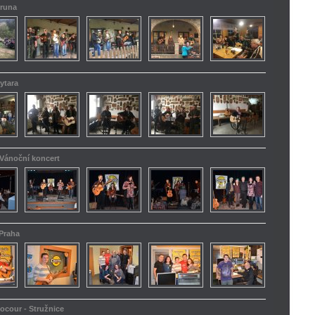
truna
ytara
 Vánoční koncert
 Praha
kocour - Stružnice