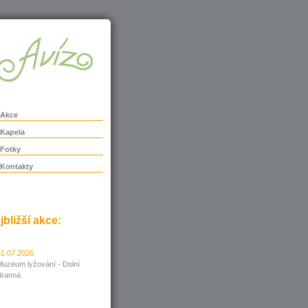
Akce
Kapela
Fotky
Kontakty
jbližší akce:
31.07.2026
Muzeum lyžování - Dolní
Branná