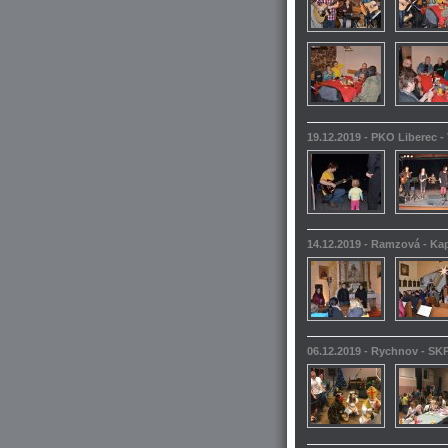
19.12.2019 - PKO Liberec -
14.12.2019 - Ramzová - Kap
06.12.2019 - Rychnov - SKP