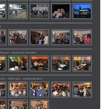
ec
Jablonec - Soukromá zkouška
onec - Vítání jara - soukromá akce