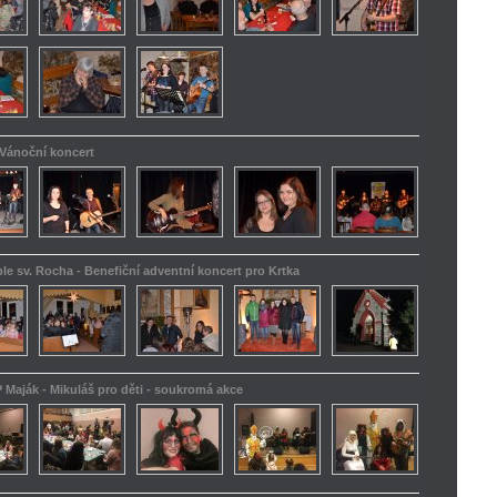
 Vánoční koncert
le sv. Rocha - Benefiční adventní koncert pro Krtka
 Maják - Mikuláš pro děti - soukromá akce