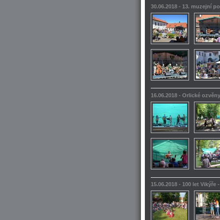
30.06.2018 - 13. muzejní po
16.06.2018 - Orlické ozvěn
15.06.2018 - 100 let Vikýře