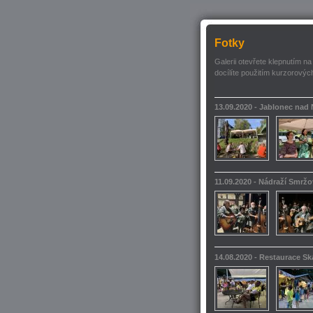
Fotky
Galerii otevřete klepnutím na
docílíte použitím kurzorových
13.09.2020 - Jablonec nad
11.09.2020 - Nádraží Smrž
14.08.2020 - Restaurace S