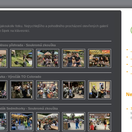
 jakoukoliv fotku. Nejrychlejšího a pohodlného procházení otevřených galerií
 šipek na klávesnici.
 Nisou přehrada - Soukromá zkouška
ovka - Výročák TO Colorado
Ne
kalák Sedmihorky - Soukromá zkouška