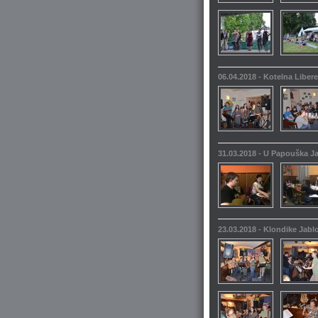
06.04.2018 - Kotelna Liber
31.03.2018 - U Papouška 
23.03.2018 - Klondike Jabl