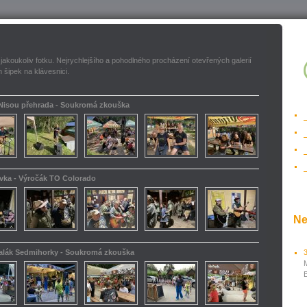
 jakoukoliv fotku. Nejrychlejšího a pohodlného procházení otevřených galerií
 šipek na klávesnici.
 Nisou přehrada - Soukromá zkouška
ovka - Výročák TO Colorado
Ne
kalák Sedmihorky - Soukromá zkouška