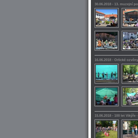
30.06.2018 - 13. muzejní po
16.06.2018 - Orlické ozvěn
15.06.2018 - 100 let Vikýře