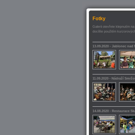
Fotky
Galerii otevřete klepnutím na
docílíte použitím kurzorových
13.09.2020 - Jablonec nad
11.09.2020 - Nádraží Smrž
14.08.2020 - Restaurace S