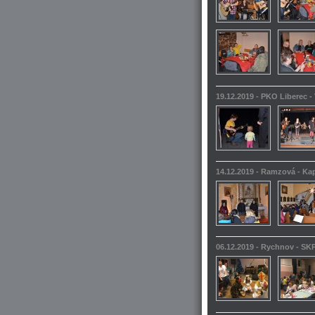
19.12.2019 - PKO Liberec -
14.12.2019 - Ramzová - Kap
06.12.2019 - Rychnov - SKP