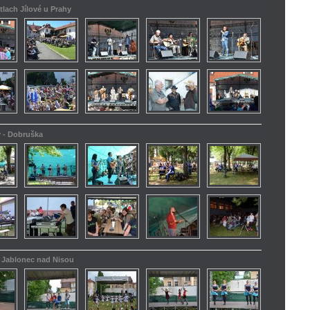
tlach Jílové u Prahy
y - Dobruška
 - Jablonec nad Nisou