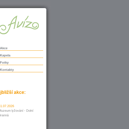
Akce
Kapela
Fotky
Kontakty
jbližší akce:
31.07.2026
Muzeum lyžování - Dolní
Branná