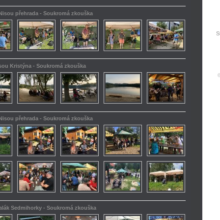
 Nisou přehrada - Soukromá zkouška
S
isou Kristýna - Soukromá zkouška
 Nisou přehrada - Soukromá zkouška
kalák Sedmihorky - Soukromá zkouška