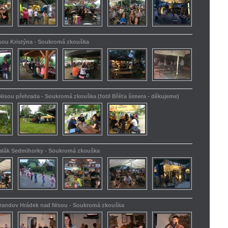
isou Kristýna - Soukromá zkouška
Nisou přehrada - Soukromá zkouška (fotil Břéťa šimera - děkujeme)
kalák Sedmihorky - Soukromá zkouška
Barandov Hrádek nad Nisou - Soukromá zkouška