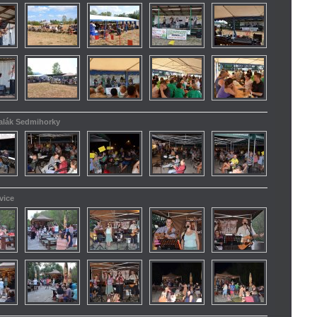
kalák Sedmihorky
vice