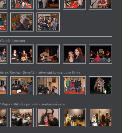
 Vánoční koncert
le sv. Rocha - Benefiční adventní koncert pro Krtka
 Maják - Mikuláš pro děti - soukromá akce