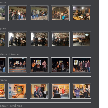
truna
ytara
 Vánoční koncert
 Praha
kocour - Stružnice