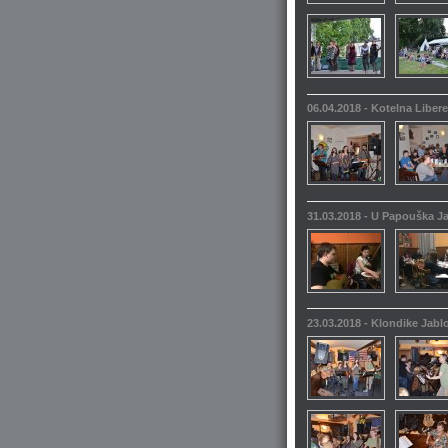
06.04.2018 - Kotelna Liber
31.03.2018 - U Papouška 
23.03.2018 - Klondike Jabl