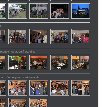
ec
Jablonec - Soukromá zkouška
onec - Vítání jara - soukromá akce