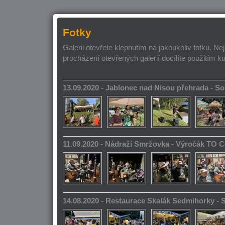
Fotky
Galerii otevřete klepnutím na jakoukoliv fotku. Ne
procházení otevřených galerií docílíte použitím k
13.09.2020 - Jablonec nad Nisou přehrada - 
11.09.2020 - Nádraží Smržovka - Výročák TO 
14.08.2020 - Restaurace Skalák Sedmihorky -