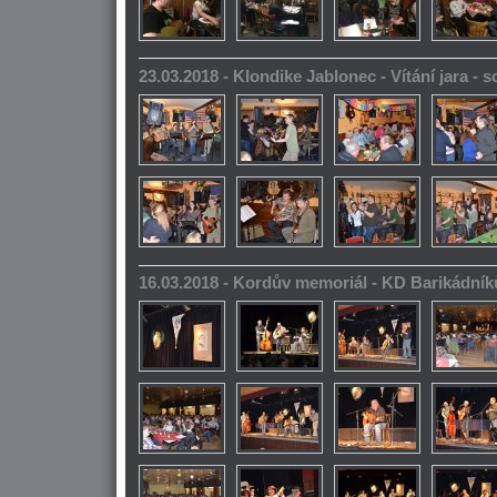
23.03.2018 - Klondike Jablonec - Vítání jara -
16.03.2018 - Kordův memoriál - KD Barikádník