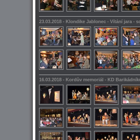
23.03.2018 - Klondike Jablonec - Vítání jara -
16.03.2018 - Kordův memoriál - KD Barikádník