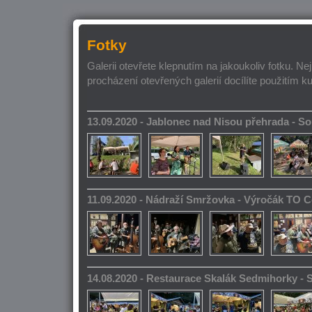
Fotky
Galerii otevřete klepnutím na jakoukoliv fotku. Ne
procházení otevřených galerií docílíte použitím k
13.09.2020 - Jablonec nad Nisou přehrada - 
11.09.2020 - Nádraží Smržovka - Výročák TO 
14.08.2020 - Restaurace Skalák Sedmihorky -