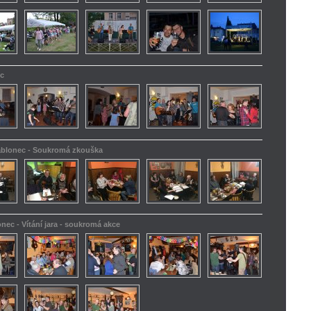
ec
Jablonec - Soukromá zkouška
onec - Vítání jara - soukromá akce