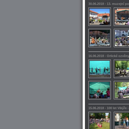
30.06.2018 - 13. muzejní po
16.06.2018 - Orlické ozvěn
15.06.2018 - 100 let Vikýře