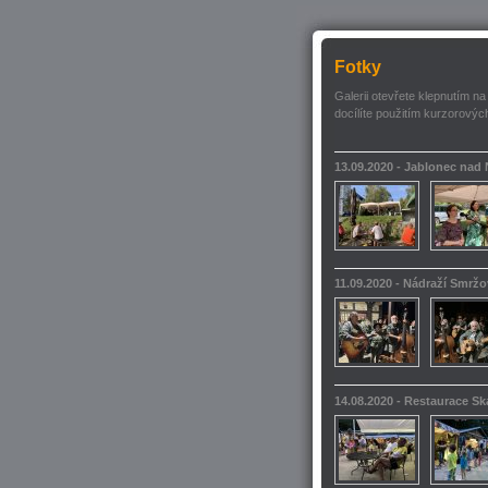
Fotky
Galerii otevřete klepnutím na
docílíte použitím kurzorových
13.09.2020 - Jablonec nad
11.09.2020 - Nádraží Smrž
14.08.2020 - Restaurace S