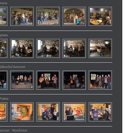
truna
ytara
 Vánoční koncert
 Praha
kocour - Stružnice