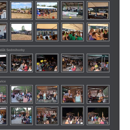
kalák Sedmihorky
vice