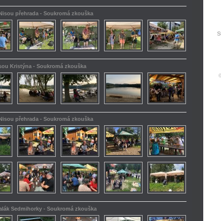
 Nisou přehrada - Soukromá zkouška
S
isou Kristýna - Soukromá zkouška
 Nisou přehrada - Soukromá zkouška
kalák Sedmihorky - Soukromá zkouška