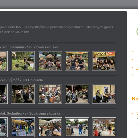
 jakoukoliv fotku. Nejrychlejšího a pohodlného procházení otevřených galerií
 šipek na klávesnici.
 Nisou přehrada - Soukromá zkouška
ovka - Výročák TO Colorado
Ne
kalák Sedmihorky - Soukromá zkouška