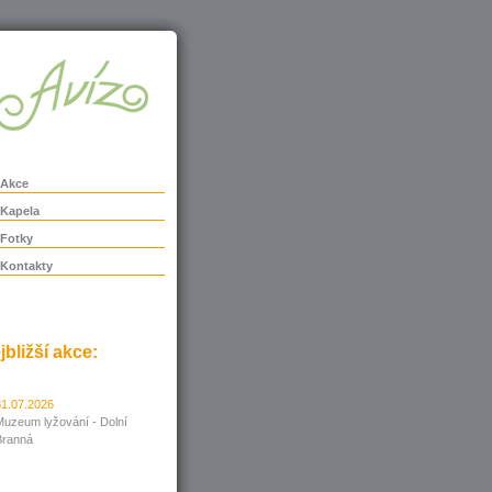
Akce
Kapela
Fotky
Kontakty
jbližší akce:
31.07.2026
Muzeum lyžování - Dolní
Branná