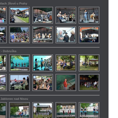
tlach Jílové u Prahy
y - Dobruška
 - Jablonec nad Nisou