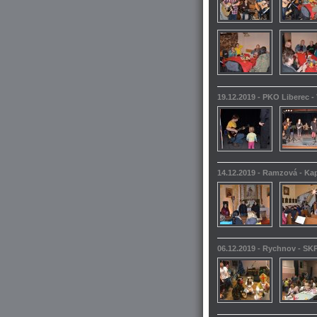
19.12.2019 - PKO Liberec -
14.12.2019 - Ramzová - Kap
06.12.2019 - Rychnov - SKP