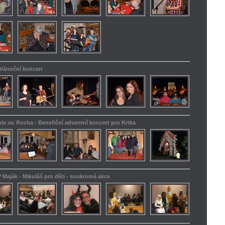
 Vánoční koncert
le sv. Rocha - Benefiční adventní koncert pro Krtka
 Maják - Mikuláš pro děti - soukromá akce