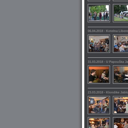
06.04.2018 - Kotelna Liber
31.03.2018 - U Papouška 
23.03.2018 - Klondike Jabl