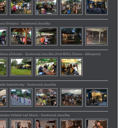
isou Kristýna - Soukromá zkouška
Nisou přehrada - Soukromá zkouška (fotil Břéťa šimera - děkujeme)
kalák Sedmihorky - Soukromá zkouška
Barandov Hrádek nad Nisou - Soukromá zkouška