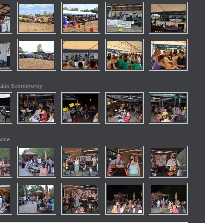
kalák Sedmihorky
vice