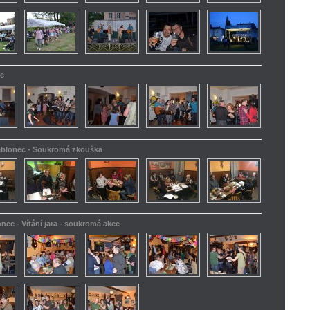
ec
Jablonec - Soukromá zkouška
onec - Vítání jara - soukromá akce