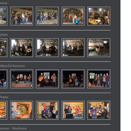
truna
ytara
 Vánoční koncert
 Praha
kocour - Stružnice