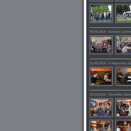
06.04.2018 - Kotelna Liber
31.03.2018 - U Papouška 
23.03.2018 - Klondike Jabl