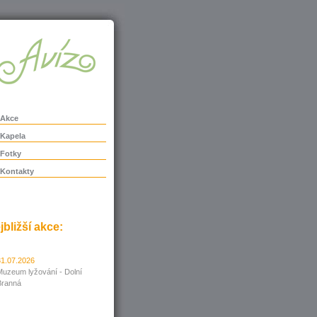
Akce
Kapela
Fotky
Kontakty
jbližší akce:
31.07.2026
Muzeum lyžování - Dolní
Branná