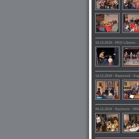
19.12.2019 - PKO Liberec -
14.12.2019 - Ramzová - Kap
06.12.2019 - Rychnov - SKP