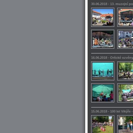
30.06.2018 - 13. muzejní po
16.06.2018 - Orlické ozvěn
15.06.2018 - 100 let Vikýře