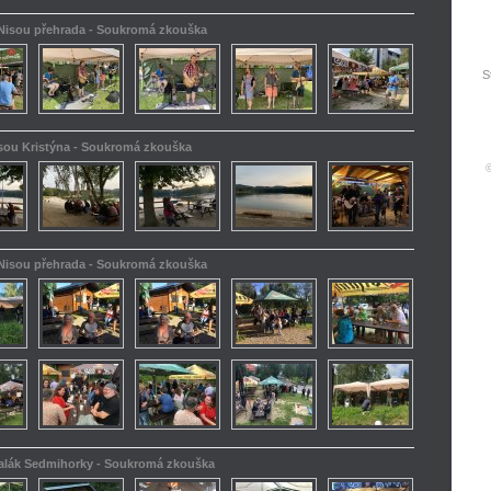
 Nisou přehrada - Soukromá zkouška
S
isou Kristýna - Soukromá zkouška
 Nisou přehrada - Soukromá zkouška
kalák Sedmihorky - Soukromá zkouška