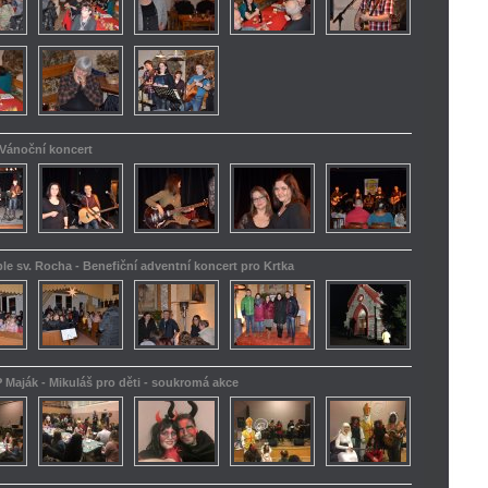
 Vánoční koncert
le sv. Rocha - Benefiční adventní koncert pro Krtka
 Maják - Mikuláš pro děti - soukromá akce