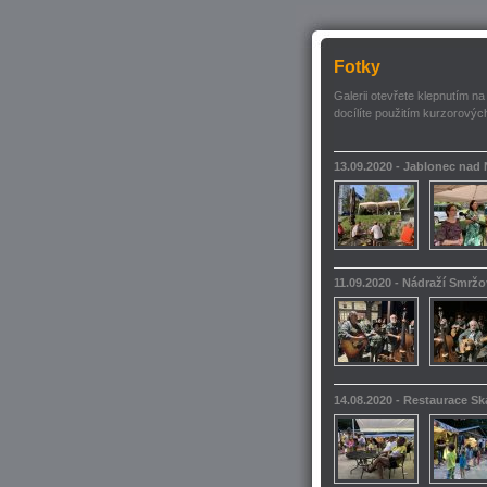
Fotky
Galerii otevřete klepnutím na
docílíte použitím kurzorových
13.09.2020 - Jablonec nad
11.09.2020 - Nádraží Smrž
14.08.2020 - Restaurace S