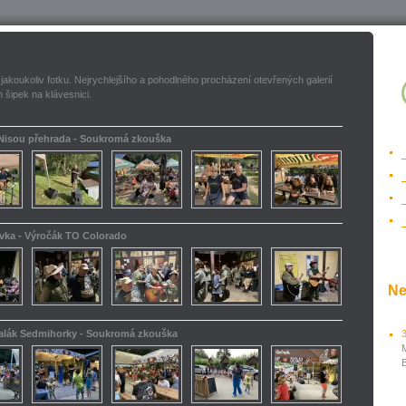
 jakoukoliv fotku. Nejrychlejšího a pohodlného procházení otevřených galerií
 šipek na klávesnici.
 Nisou přehrada - Soukromá zkouška
ovka - Výročák TO Colorado
Ne
kalák Sedmihorky - Soukromá zkouška