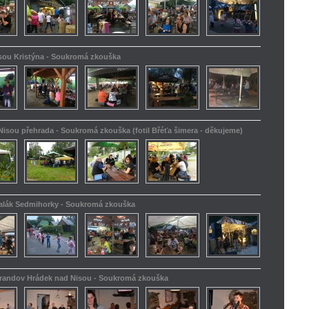
isou Kristýna - Soukromá zkouška
Nisou přehrada - Soukromá zkouška (fotil Břéťa šimera - děkujeme)
kalák Sedmihorky - Soukromá zkouška
Barandov Hrádek nad Nisou - Soukromá zkouška