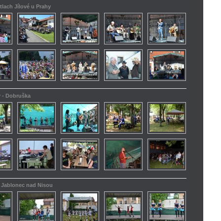
tlach Jílové u Prahy
y - Dobruška
 - Jablonec nad Nisou