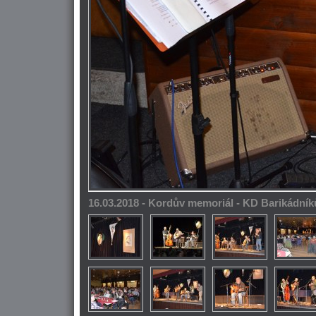
16.03.2018 - Kordův memoriál - KD Barikádník