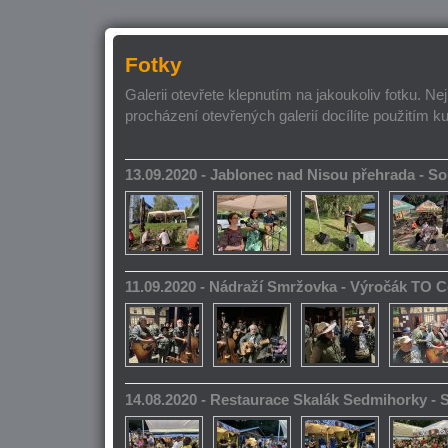
Fotky
Galerii otevřete klepnutím na jakoukoliv fotku. Ne
procházení otevřených galerií docílíte použitím k
13.09.2020 - Jablonec nad Nisou přehrada - 
11.09.2020 - Nádraží Smržovka - Výročák TO 
14.08.2020 - Restaurace Skalák Sedmihorky -