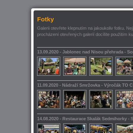
Fotky
Galerii otevřete klepnutím na jakoukoliv fotku. Ne
procházení otevřených galerií docílíte použitím k
13.09.2020 - Jablonec nad Nisou přehrada - 
11.09.2020 - Nádraží Smržovka - Výročák TO 
14.08.2020 - Restaurace Skalák Sedmihorky -