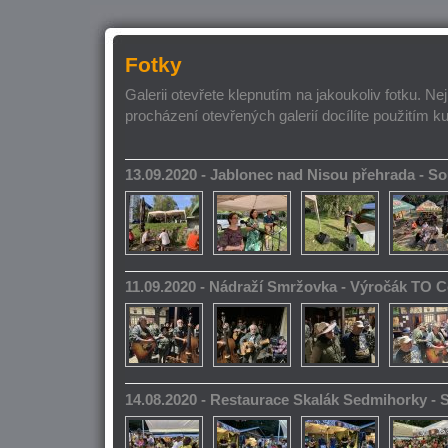
Fotky
Galerii otevřete klepnutím na jakoukoliv fotku. Ne
procházení otevřených galerií docílíte použitím k
13.09.2020 - Jablonec nad Nisou přehrada - 
11.09.2020 - Nádraží Smržovka - Výročák TO 
14.08.2020 - Restaurace Skalák Sedmihorky -