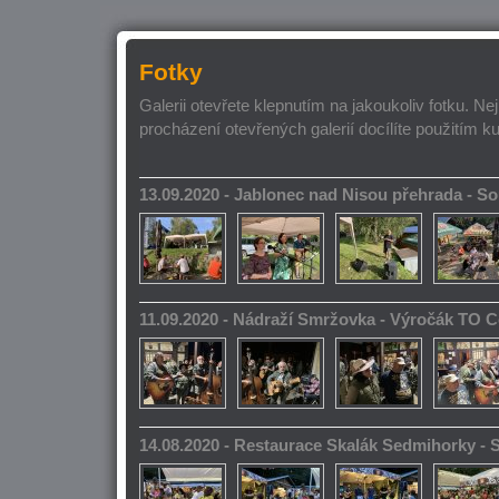
Fotky
Galerii otevřete klepnutím na jakoukoliv fotku. Ne
procházení otevřených galerií docílíte použitím k
13.09.2020 - Jablonec nad Nisou přehrada - 
11.09.2020 - Nádraží Smržovka - Výročák TO 
14.08.2020 - Restaurace Skalák Sedmihorky -