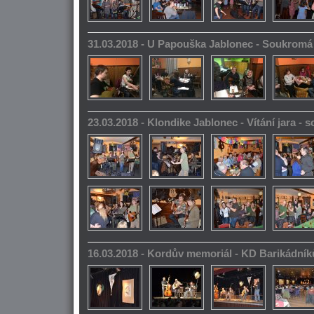
31.03.2018 - U Papouška Jablonec - Soukromá
23.03.2018 - Klondike Jablonec - Vítání jara -
16.03.2018 - Kordův memoriál - KD Barikádník