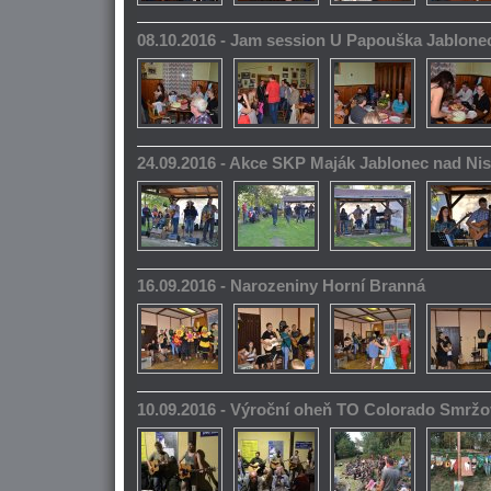
08.10.2016 - Jam session U Papouška Jablone
24.09.2016 - Akce SKP Maják Jablonec nad Ni
16.09.2016 - Narozeniny Horní Branná
10.09.2016 - Výroční oheň TO Colorado Smrž