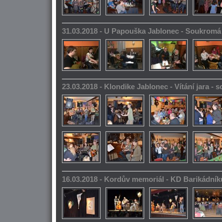
31.03.2018 - U Papouška Jablonec - Soukromá
23.03.2018 - Klondike Jablonec - Vítání jara -
16.03.2018 - Kordův memoriál - KD Barikádník