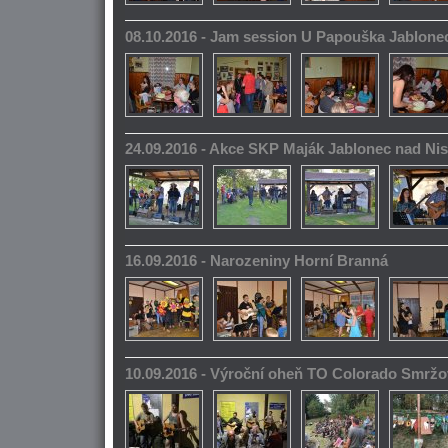
08.10.2016 - Jam session U Papouška Jablone
24.09.2016 - Akce SKP Maják Jablonec nad Ni
16.09.2016 - Narozeniny Horní Branná
10.09.2016 - Výroční oheň TO Colorado Smrž