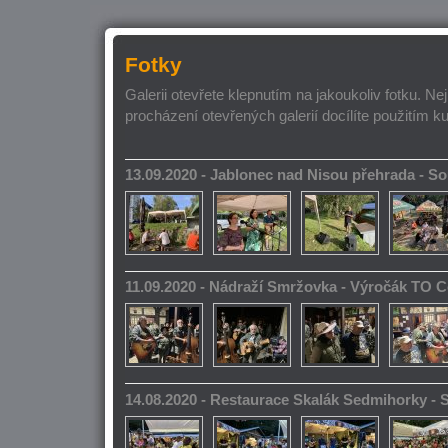
Fotky
Galerii otevřete klepnutím na jakoukoliv fotku. Ne
procházení otevřených galerií docílíte použitím k
13.09.2020 - Jablonec nad Nisou přehrada - 
11.09.2020 - Nádraží Smržovka - Výročák TO 
14.08.2020 - Restaurace Skalák Sedmihorky -