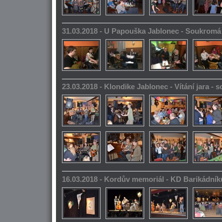
31.03.2018 - U Papouška Jablonec - Soukromá
23.03.2018 - Klondike Jablonec - Vítání jara -
16.03.2018 - Kordův memoriál - KD Barikádník