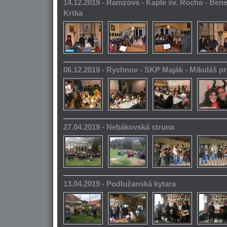
14.12.2019 - Ramzová - Kaple sv. Rocha - Bene
Krtka
06.12.2019 - Rychnov - SKP Maják - Mikuláš pr
27.04.2019 - Nebákovská struna
13.04.2019 - Podlužanská kytara