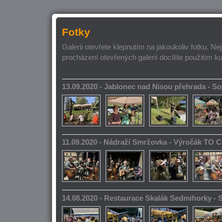
Fotky
Galerii otevřete klepnutím na jakoukoliv fotku. Ne
procházení otevřených galerií docílíte použitím k
13.09.2020 - Jablonec nad Nisou přehrada - 
11.09.2020 - Nádraží Smržovka - Výročák TO 
14.08.2020 - Restaurace Skalák Sedmihorky -