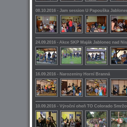
08.10.2016 - Jam session U Papouška Jablone
24.09.2016 - Akce SKP Maják Jablonec nad Ni
16.09.2016 - Narozeniny Horní Branná
10.09.2016 - Výroční oheň TO Colorado Smrž