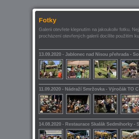
Fotky
Galerii otevřete klepnutím na jakoukoliv fotku. Ne
procházení otevřených galerií docílíte použitím k
13.09.2020 - Jablonec nad Nisou přehrada - 
11.09.2020 - Nádraží Smržovka - Výročák TO 
14.08.2020 - Restaurace Skalák Sedmihorky -