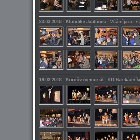
23.03.2018 - Klondike Jablonec - Vítání jara -
16.03.2018 - Kordův memoriál - KD Barikádník