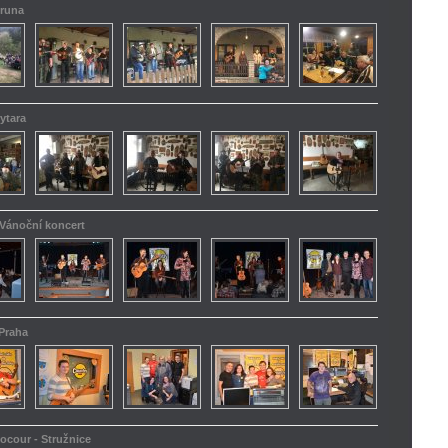
truna
ytara
 Vánoční koncert
 Praha
kocour - Stružnice