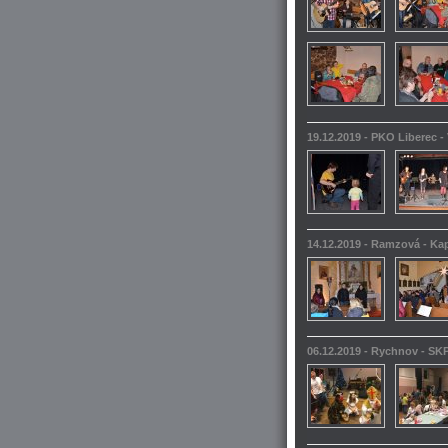
19.12.2019 - PKO Liberec -
14.12.2019 - Ramzová - Kap
06.12.2019 - Rychnov - SKP