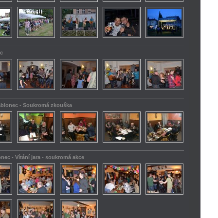
ec
Jablonec - Soukromá zkouška
onec - Vítání jara - soukromá akce