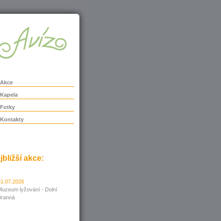
Akce
Kapela
Fotky
Kontakty
jbližší akce:
31.07.2026
Muzeum lyžování - Dolní
Branná