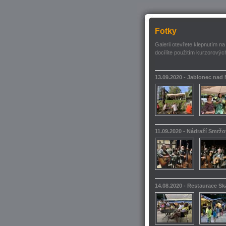
Fotky
Galerii otevřete klepnutím na
docílíte použitím kurzorových
13.09.2020 - Jablonec nad
11.09.2020 - Nádraží Smrž
14.08.2020 - Restaurace S