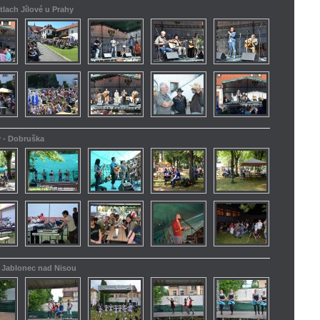
tlach Jílové u Prahy
y - Dobruška
 - Jablonec nad Nisou