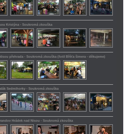
isou Kristýna - Soukromá zkouška
Nisou přehrada - Soukromá zkouška (fotil Břéťa šimera - děkujeme)
kalák Sedmihorky - Soukromá zkouška
Barandov Hrádek nad Nisou - Soukromá zkouška