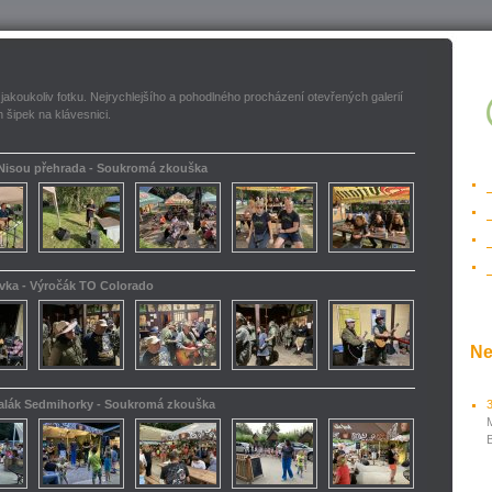
 jakoukoliv fotku. Nejrychlejšího a pohodlného procházení otevřených galerií
 šipek na klávesnici.
 Nisou přehrada - Soukromá zkouška
ovka - Výročák TO Colorado
Ne
kalák Sedmihorky - Soukromá zkouška