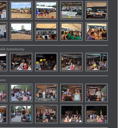
kalák Sedmihorky
vice