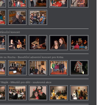
 Vánoční koncert
le sv. Rocha - Benefiční adventní koncert pro Krtka
 Maják - Mikuláš pro děti - soukromá akce