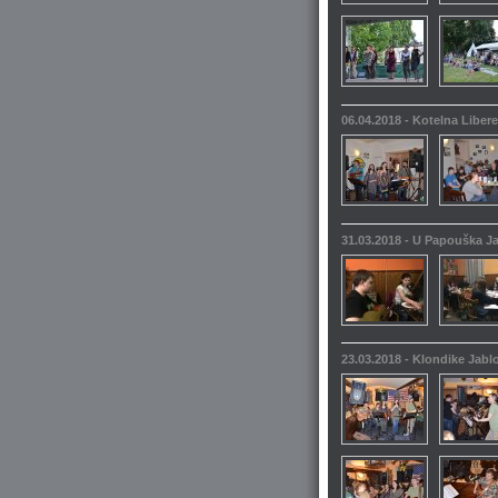
06.04.2018 - Kotelna Liber
31.03.2018 - U Papouška 
23.03.2018 - Klondike Jabl