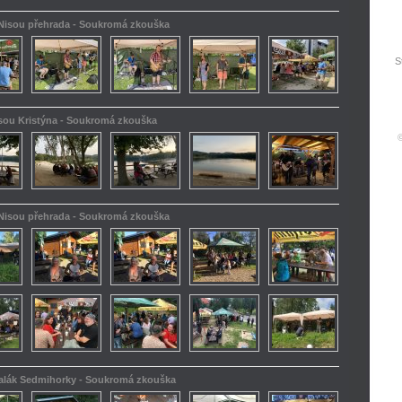
 Nisou přehrada - Soukromá zkouška
S
isou Kristýna - Soukromá zkouška
 Nisou přehrada - Soukromá zkouška
kalák Sedmihorky - Soukromá zkouška