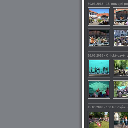
30.06.2018 - 13. muzejní po
16.06.2018 - Orlické ozvěn
15.06.2018 - 100 let Vikýře