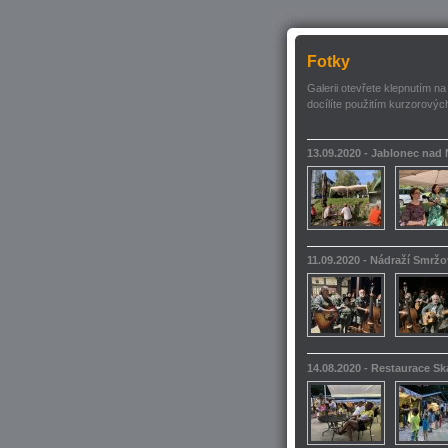
Fotky
Galerii otevřete klepnutím na
docílíte použitím kurzorových
13.09.2020 - Jablonec nad
11.09.2020 - Nádraží Smrž
14.08.2020 - Restaurace S