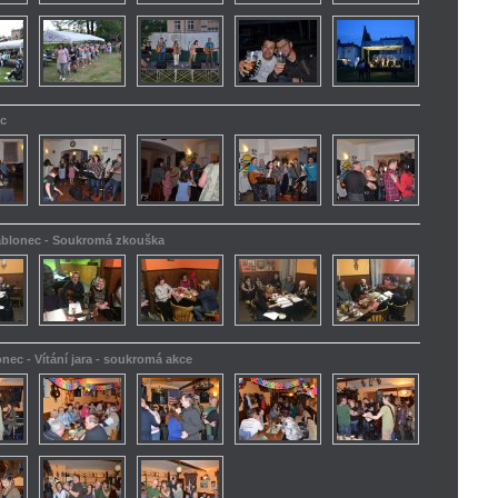
ec
Jablonec - Soukromá zkouška
onec - Vítání jara - soukromá akce