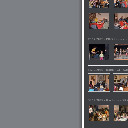
19.12.2019 - PKO Liberec -
14.12.2019 - Ramzová - Kap
06.12.2019 - Rychnov - SKP