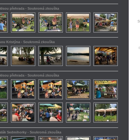
 Nisou přehrada - Soukromá zkouška
S
isou Kristýna - Soukromá zkouška
 Nisou přehrada - Soukromá zkouška
kalák Sedmihorky - Soukromá zkouška