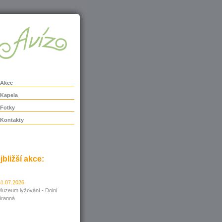
Akce
Kapela
Fotky
Kontakty
jbližší akce:
31.07.2026
Muzeum lyžování - Dolní
Branná