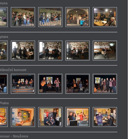
truna
ytara
 Vánoční koncert
 Praha
kocour - Stružnice