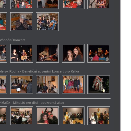
 Vánoční koncert
le sv. Rocha - Benefiční adventní koncert pro Krtka
 Maják - Mikuláš pro děti - soukromá akce