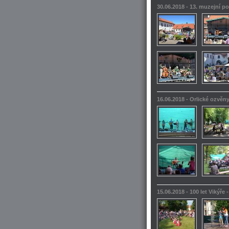
30.06.2018 - 13. muzejní po
16.06.2018 - Orlické ozvěn
15.06.2018 - 100 let Vikýře