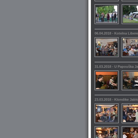
06.04.2018 - Kotelna Liber
31.03.2018 - U Papouška 
23.03.2018 - Klondike Jabl