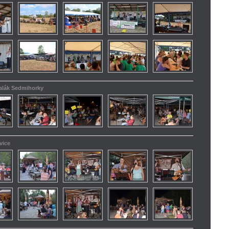
kalák Sedmihorky
vice