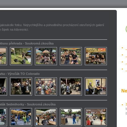
 jakoukoliv fotku. Nejrychlejšího a pohodlného procházení otevřených galerií
 šipek na klávesnici.
 Nisou přehrada - Soukromá zkouška
ovka - Výročák TO Colorado
Ne
kalák Sedmihorky - Soukromá zkouška