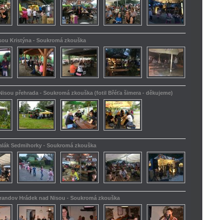
isou Kristýna - Soukromá zkouška
Nisou přehrada - Soukromá zkouška (fotil Břéťa šimera - děkujeme)
kalák Sedmihorky - Soukromá zkouška
Barandov Hrádek nad Nisou - Soukromá zkouška