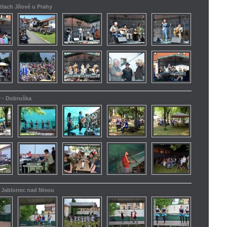
tlach Jílové u Prahy
y - Dobruška
 - Jablonec nad Nisou