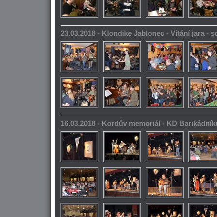
23.03.2018 - Klondike Jablonec - Vítání jara -
16.03.2018 - Kordův memoriál - KD Barikádník