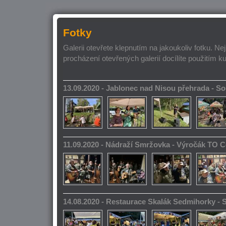
Fotky
Galerii otevřete klepnutím na jakoukoliv fotku. Ne
procházení otevřených galerií docílíte použitím k
13.09.2020 - Jablonec nad Nisou přehrada - 
11.09.2020 - Nádraží Smržovka - Výročák TO 
14.08.2020 - Restaurace Skalák Sedmihorky -