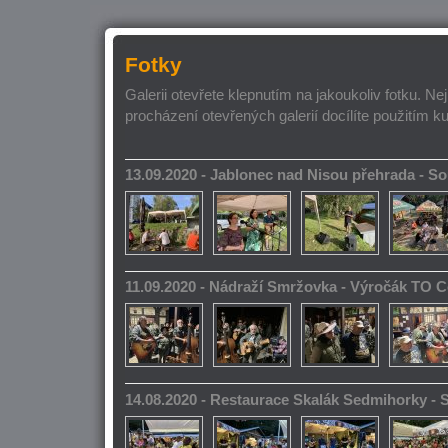
Fotky
Galerii otevřete klepnutím na jakoukoliv fotku. Ne
procházení otevřených galerií docílíte použitím k
13.09.2020 - Jablonec nad Nisou přehrada - 
11.09.2020 - Nádraží Smržovka - Výročák TO 
14.08.2020 - Restaurace Skalák Sedmihorky -