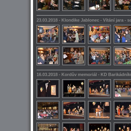
23.03.2018 - Klondike Jablonec - Vítání jara -
16.03.2018 - Kordův memoriál - KD Barikádník