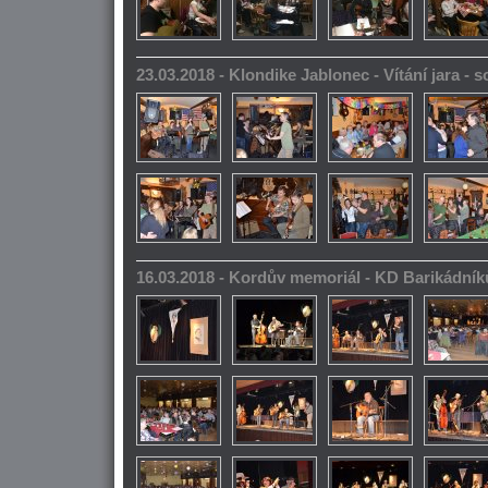
23.03.2018 - Klondike Jablonec - Vítání jara -
16.03.2018 - Kordův memoriál - KD Barikádník