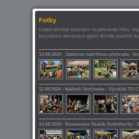
Fotky
Galerii otevřete klepnutím na jakoukoliv fotku. Ne
procházení otevřených galerií docílíte použitím k
13.09.2020 - Jablonec nad Nisou přehrada - 
11.09.2020 - Nádraží Smržovka - Výročák TO 
14.08.2020 - Restaurace Skalák Sedmihorky -