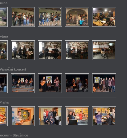
truna
ytara
 Vánoční koncert
 Praha
kocour - Stružnice