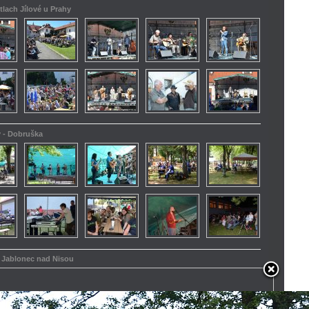
tlach Jílové u Prahy
y - Dobruška
 - Jablonec nad Nisou