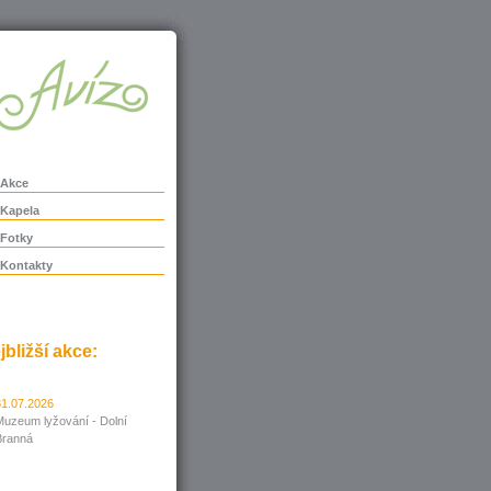
Akce
Kapela
Fotky
Kontakty
jbližší akce:
31.07.2026
Muzeum lyžování - Dolní
Branná