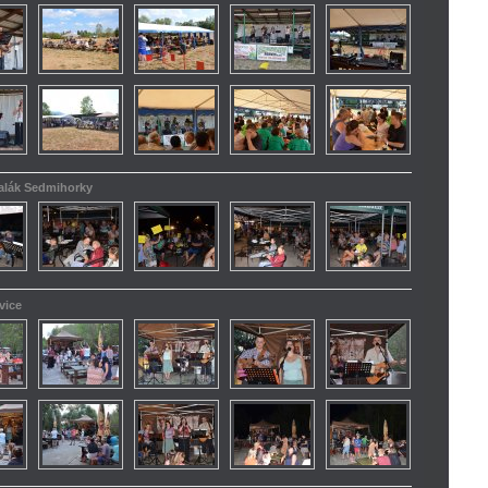
kalák Sedmihorky
vice