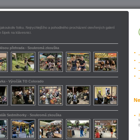
 jakoukoliv fotku. Nejrychlejšího a pohodlného procházení otevřených galerií
 šipek na klávesnici.
 Nisou přehrada - Soukromá zkouška
ovka - Výročák TO Colorado
Ne
kalák Sedmihorky - Soukromá zkouška