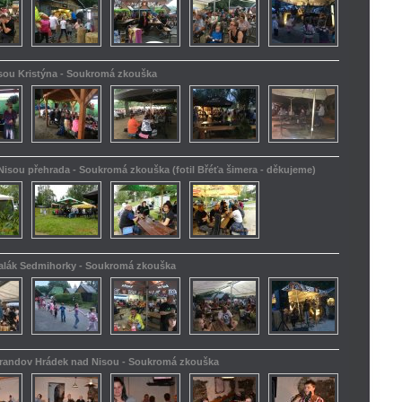
isou Kristýna - Soukromá zkouška
Nisou přehrada - Soukromá zkouška (fotil Břéťa šimera - děkujeme)
kalák Sedmihorky - Soukromá zkouška
Barandov Hrádek nad Nisou - Soukromá zkouška