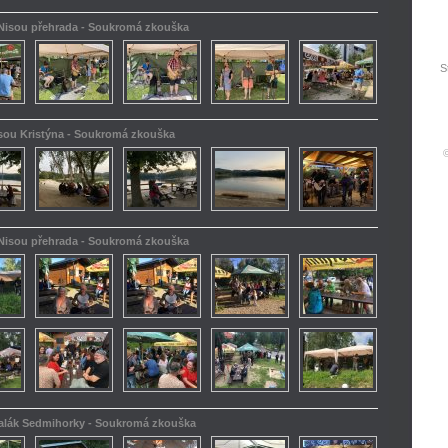
 Nisou přehrada - Soukromá zkouška
S
isou Kristýna - Soukromá zkouška
 Nisou přehrada - Soukromá zkouška
kalák Sedmihorky - Soukromá zkouška