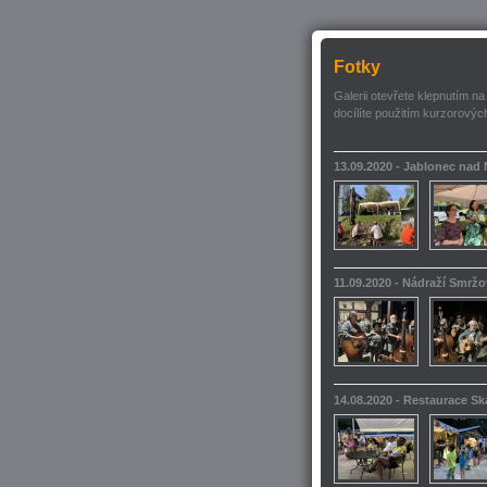
Fotky
Galerii otevřete klepnutím na
docílíte použitím kurzorových
13.09.2020 - Jablonec nad
11.09.2020 - Nádraží Smrž
14.08.2020 - Restaurace S