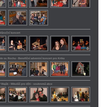
 Vánoční koncert
le sv. Rocha - Benefiční adventní koncert pro Krtka
 Maják - Mikuláš pro děti - soukromá akce