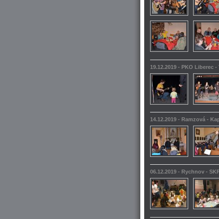
19.12.2019 - PKO Liberec -
14.12.2019 - Ramzová - Kap
06.12.2019 - Rychnov - SKP